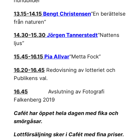
hundbilder”
13.15-14.15
Bengt Christensen
”En berättelse
från naturen”
14.30-15.30
Jörgen Tannerstedt
”Nattens
ljus”
15.45-16.15
Pia Allvar
”Metta Fock”
16.20-16.45
Redovisning av lotteriet och
Publikens val.
16.45
Avslutning av Fotografi
Falkenberg 2019
Cafét har öppet hela dagen med fika och
smörgåsar.
Lottförsäljning sker i Cafét med fina priser.