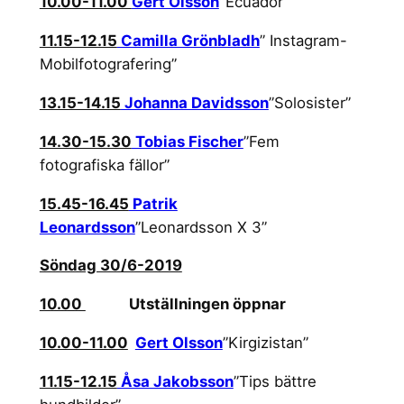
10.00-11.00
Gert Olsson
”
Ecuador”
11.15-12.15
Camilla Grönbladh
” Instagram-
Mobilfotografering”
13.15-14.15
Johanna Davidsson
”Solosister”
14.30-15.30
Tobias Fischer
”Fem
fotografiska fällor”
15.45-16.45
Patrik
Leonardsson
”Leonardsson X 3”
Söndag 30/6-2019
10.00
Utställningen öppnar
10.00-11.00
Gert Olsson
”Kirgizistan”
11.15-12.15
Åsa Jakobsson
”Tips bättre