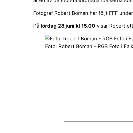
är en av de största idrottshändelserna so
Fotograf Robert Boman har följt FFF under 
På
lördag 28 juni kl 15.00
visar Robert ett
Foto: Robert Boman – RGB Foto i Fal