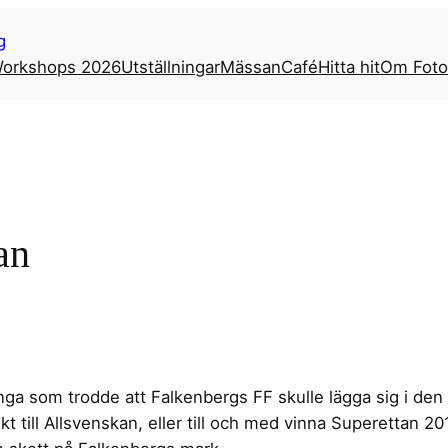
g
orkshops 2026
Utställningar
Mässan
Café
Hitta hit
Om Foto
an
ga som trodde att Falkenbergs FF skulle lägga sig i den 
irekt till Allsvenskan, eller till och med vinna Superettan