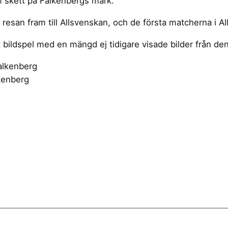
m skett på Falkenbergs mark.
resan fram till Allsvenskan, och de första matcherna i A
 bildspel med en mängd ej tidigare visade bilder från den
kenberg