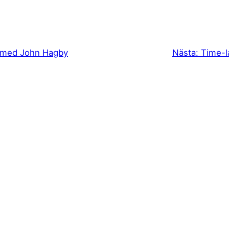
g med John Hagby
Nästa:
Time-l