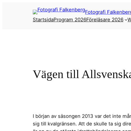
Hoppa
Fotografi Falkenber
till
Startsida
Program 2026
Föreläsare 2026
W
innehåll
Vägen till Allsvensk
I början av säsongen 2013 var det inte mån
sig till kvalgränsen. Att de skulle ta sig d